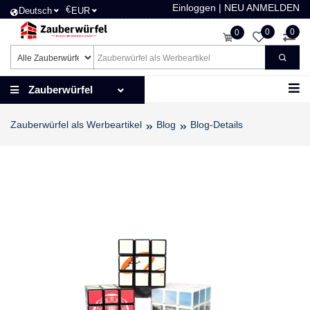
Einloggen
|
NEU ANMELDEN
€
Deutsch
EUR
0
0
0
Zauberwürfel
Zauberwürfel als Werbeartikel
Blog
Blog-Details