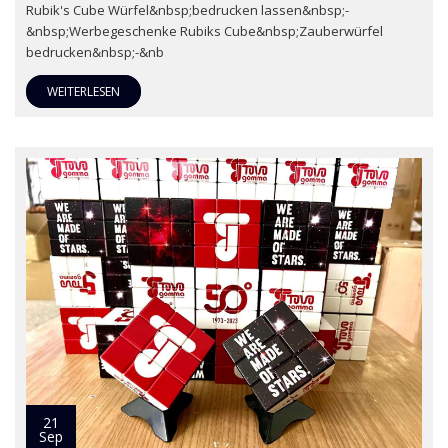
Rubik's Cube Würfel&nbsp;bedrucken lassen&nbsp;-
&nbsp;Werbegeschenke Rubiks Cube&nbsp;Zauberwürfel
bedrucken&nbsp;-&nb
WEITERLESEN
21
Sep