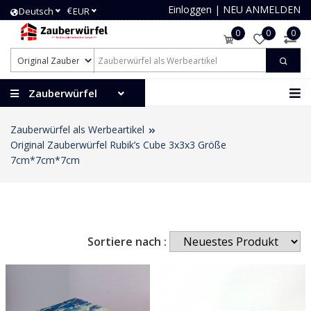
Einloggen
|
NEU ANMELDEN
€
Deutsch
EUR
0
0
0
Zauberwürfel
Zauberwürfel als Werbeartikel
Original Zauberwürfel Rubik’s Cube 3x3x3 Größe
7cm*7cm*7cm
Sortiere nach :