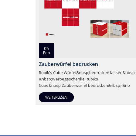
06
Feb
Zauberwürfel bedrucken
Rubik's Cube Würfel&nbsp;bedrucken lassen&nbsp;
&nbsp;Werbegeschenke Rubiks
Cube&nbsp;Zauberwürfel bedrucken&nbsp;-&nb
WEITERLESEN