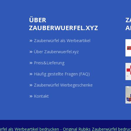
ÜBER
Z
ZAUBERWUERFEL.XYZ
A
Zauberwürfel als Werbeartikel
Über Zauberwuerfel.xyz
Preis&Lieferung
Häufig gestellte Fragen (FAQ)
Zauberwürfel Werbegeschenke
Kontakt
rfel als Werbeartikel bedrucken - Original Rubiks Zauberwürfel bedru