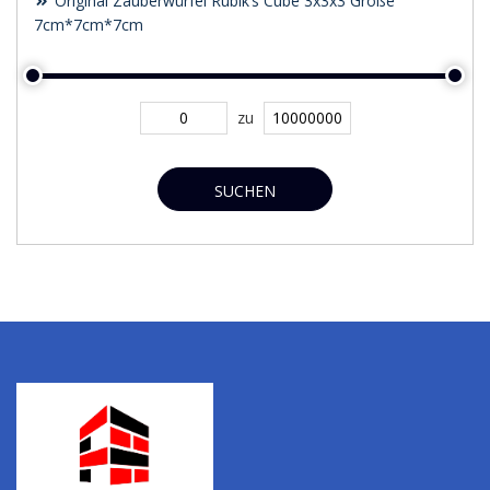
Original Zauberwürfel Rubik’s Cube 3x3x3 Größe
7cm*7cm*7cm
zu
SUCHEN