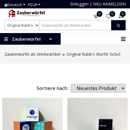
Einloggen
|
NEU ANMELDEN
€
Deutsch
EUR
0
0
0
Zauberwürfel
Zauberwürfel als Werbeartikel
Original Rubik's Würfel 3x3x3
Sortiere nach :