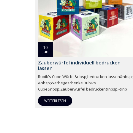
10
Jun
Zauberwürfel individuell bedrucken
lassen
Rubik's Cube Würfel&nbsp;bedrucken lassen&nbsp;
&nbsp;Werbegeschenke Rubiks
Cube&nbsp;Zauberwürfel bedrucken&nbsp;-&nb
WEITERLESEN