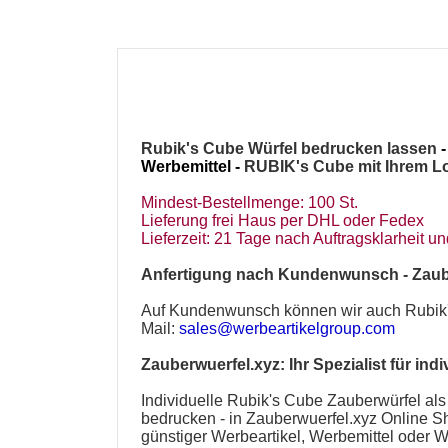
Rubik's Cube Würfel bedrucken lassen
Werbemittel -
RUBIK's Cube mit Ihrem L
Mindest-Bestellmenge: 100 St.
Lieferung frei Haus per DHL oder Fedex
Lieferzeit: 21 Tage nach Auftragsklarheit 
Anfertigung nach Kundenwunsch -
Zaub
Auf Kundenwunsch können wir auch
Rubik
Mail:
sales@werbeartikelgroup.com
Zauberwuerfel.xyz
: Ihr Spezialist für
indi
I
ndividuelle Rubik's Cube Zauberwürfel a
bedrucken - in
Zauberwuerfel.xyz
Online Sh
günstiger
Werbeartikel
,
Werbemittel
oder
W