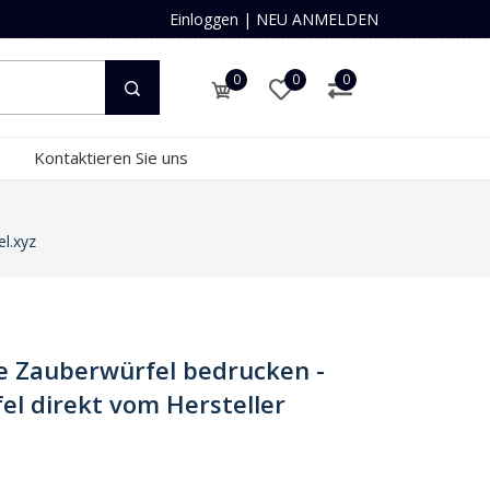
Einloggen
|
NEU ANMELDEN
0
0
0
Kontaktieren Sie uns
l.xyz
 Zauberwürfel bedrucken -
el direkt vom Hersteller