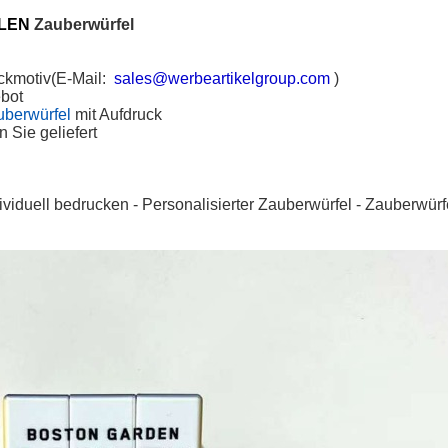
LLEN
Zauberwürfel
uckmotiv(E-Mail:
sales@werbeartikelgroup.com
)
ebot
uberwürfel
mit Aufdruck
 Sie geliefert
ividuell bedrucken
-
Personalisierter Zauberwürfel
-
Zauberwürfe