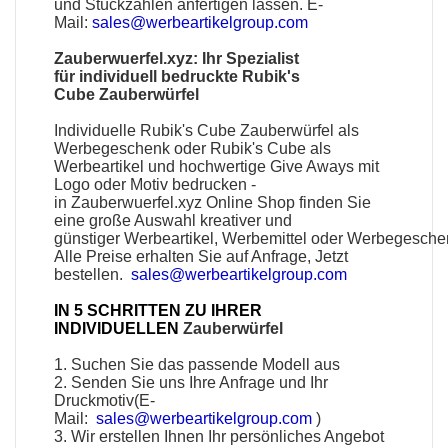
und Stückzahlen anfertigen lassen. E-
Mail:
sales@werbeartikelgroup.com
Zauberwuerfel.xyz
: Ihr Spezialist
für
individuell bedruckte Rubik's
Cube Zauberwürfel
I
ndividuelle Rubik's Cube Zauberwürfel als
Werbegeschenk
oder
Rubik's Cube als
Werbeartikel
und hochwertige Give Aways mit
Logo oder Motiv bedrucken -
in
Zauberwuerfel.xyz
Online Shop finden Sie
eine große Auswahl kreativer und
günstiger
Werbeartikel
,
Werbemittel
oder
Werbegesche
Alle Preise erhalten Sie auf Anfrage, Jetzt
bestellen.
sales@werbeartikelgroup.com
IN 5 SCHRITTEN ZU IHRER
INDIVIDUELLEN
Zauberwürfel
1. Suchen Sie das passende Modell aus
2. Senden Sie uns Ihre Anfrage und Ihr
Druckmotiv(E-
Mail:
sales@werbeartikelgroup.com
)
3. Wir erstellen Ihnen Ihr persönliches Angebot