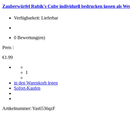
Zauberwürfel Rubik's Cube individuell bedrucken lassen als W
Verfügbarkeit: Lieferbar
0 Bewertung(en)
Preis :
€1.99
1
in den Warenkorb legen
Sofort-Kaufen
Artikelnummer:
Yas6536qzF